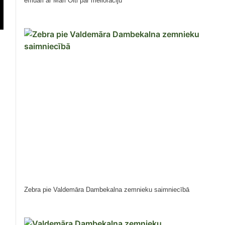
emuāri ar Māri Olti par meliorāciju
Zebra pie Valdemāra Dambekalna zemnieku saimniecībā