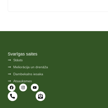
Svarīgas saites
Stāsts
Meliorācija un drenāža
Dambekalns iesaka
Atsauksmes
Zvaniet mums
E-pasts