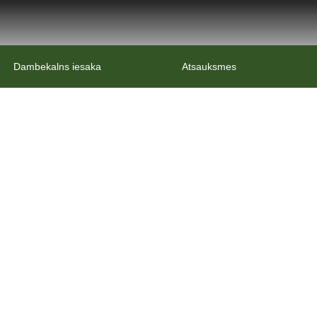
Dambekalns iesaka
Atsauksmes
juma Veiksmīgs uzņēmējs Latvij
Latvijā