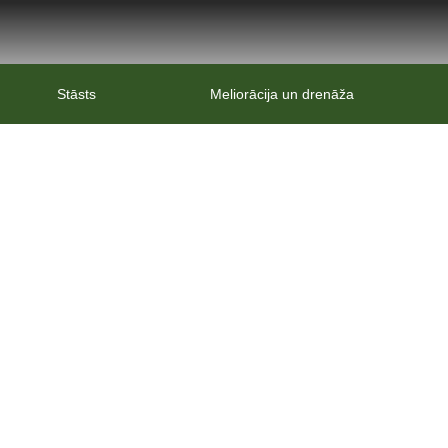
Stāsts
Meliorācija un drenāža
Reklāmas video no TV3 raidī
Mājas
Reklāmas video no TV3 raidījuma Veiksmīgs uzņēmējs 